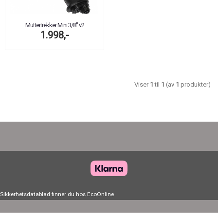
Muttertrekker Mini 3/8" v2
1.998,-
Viser
1
til
1
(av
1
produkter)
Sikkerhetsdatablad finner du hos
EcoOnline