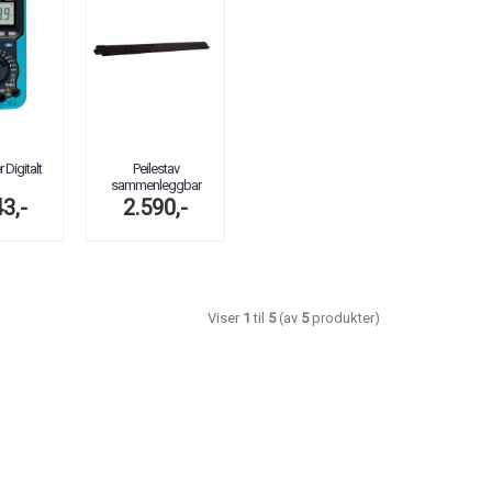
 Digitalt
Peilestav
sammenleggbar
3,-
2.590,-
Viser
1
til
5
(av
5
produkter)