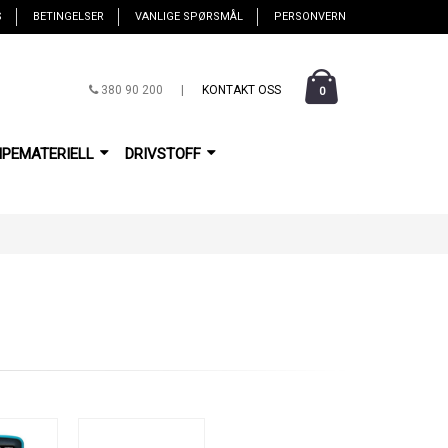
S
BETINGELSER
VANLIGE SPØRSMÅL
PERSONVERN
380 90 200
|
KONTAKT OSS
0
IPEMATERIELL
DRIVSTOFF