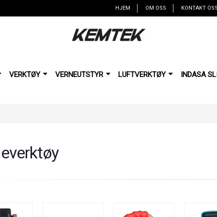
HJEM
OM OSS
KONTAKT OS
VERKTØY
VERNEUTSTYR
LUFTVERKTØY
INDASA SL
everktøy