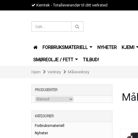
Kemtek - Totalleverandør til ditt verksted
FORBRUKSMATERIELL
NYHETER
KJEMI
SMØREOLJE / FETT
TILBUD!
Hjem
Verktøy
Måleverktøy
PRODUSENTER
Mål
KATEGORIER
Forbruksmateriell
Nyheter