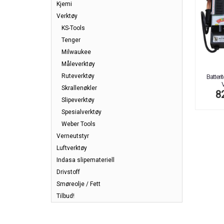
Kjemi
Verktøy
KS-Tools
Tenger
Milwaukee
Måleverktøy
Ruteverktøy
Batteri
V
Skrallenøkler
8
Slipeverktøy
Spesialverktøy
Weber Tools
Verneutstyr
Luftverktøy
Indasa slipemateriell
Drivstoff
Smøreolje / Fett
Tilbud!