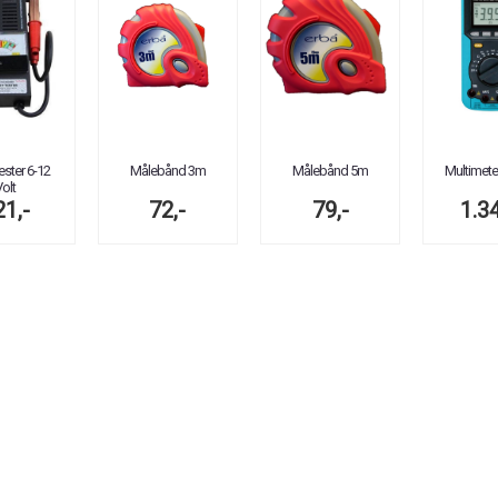
tester 6-12
Målebånd 3m
Målebånd 5m
Multimeter
olt
21,-
72,-
79,-
1.34