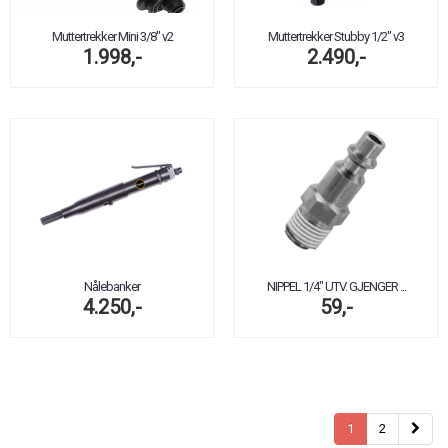
Muttertrekker Mini 3/8" v2
Muttertrekker Stubby 1/2" v3
1.998,-
2.490,-
Nålebanker
NIPPEL 1/4" UTV. GJENGER ...
4.250,-
59,-
1
2