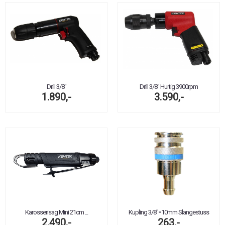
Drill 3/8"
Drill 3/8" Hurtig 3900rpm
1.890,-
3.590,-
Karosserisag Mini 21cm ...
Kupling 3/8"=10mm Slangestuss
2.490,-
263,-