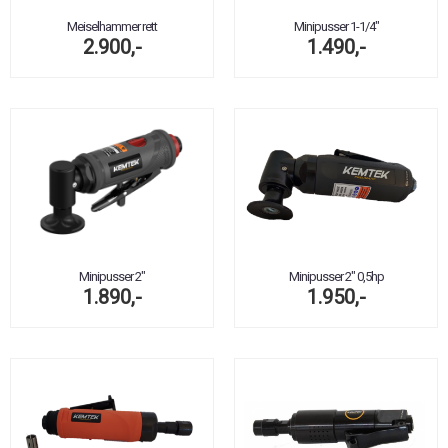
Meiselhammer rett
Minipusser 1-1/4"
2.900,-
1.490,-
Minipusser 2"
Minipusser 2" 0,5hp
1.890,-
1.950,-