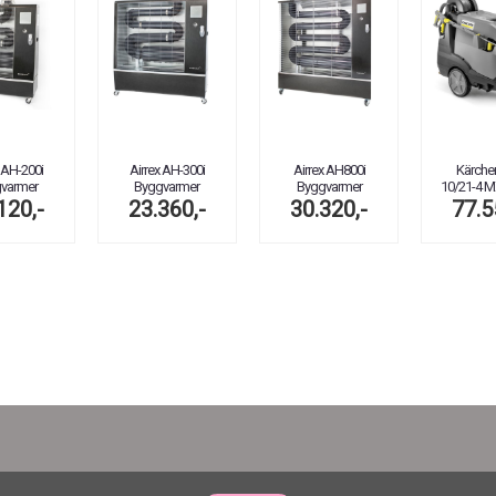
 AH-200i
Airrex AH-300i
Airrex AH800i
Kärche
varmer
Byggvarmer
Byggvarmer
10/21-4 M
120,-
23.360,-
30.320,-
77.5