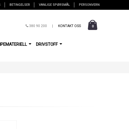
S
BETINGELSER
VANLIGE SPØRSMÅL
PERSONVERN
380 90 200
|
KONTAKT OSS
0
IPEMATERIELL
DRIVSTOFF