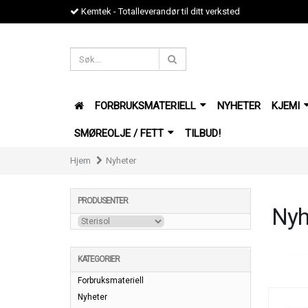
Kemtek - Totalleverandør til ditt verksted
FORBRUKSMATERIELL
NYHETER
KJEMI
SMØREOLJE / FETT
TILBUD!
Hjem
Nyheter
PRODUSENTER
Nyh
KATEGORIER
Forbruksmateriell
Nyheter