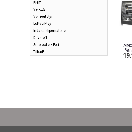
Kjemi
Verktøy
Verneutstyr
Luftverktøy
Indasa slipemateriell
Drivstoff
Smøreolje / Fett
Airrex
Bygg
Tilbud!
19.