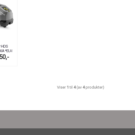
r HDS
XA *EU-I
50,-
Viser
1
til
4
(av
4
produkter)