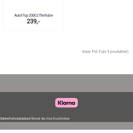
Autol Top 2000 275ml tube
239,-
Viser
1
til
1
(av
1
produkter)
Sikkerhetsdatablad finner du hos
EcoOnline