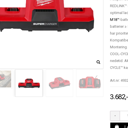
REDLINK™ i
optimal la
M18™
-batt
batterier ≥
har priorit
Kompatibe
Montering 
COOL-CYCLE
nedetid. A
CYCLE™ ka
Art.nr: 49
3.682,
L