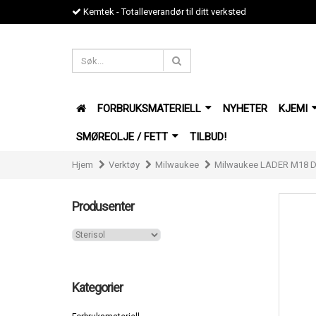
Kemtek - Totalleverandør til ditt verksted
FORBRUKSMATERIELL
NYHETER
KJEMI
SMØREOLJE / FETT
TILBUD!
Hjem
Verktøy
Milwaukee
Milwaukee LADER M18 
Produsenter
Kategorier