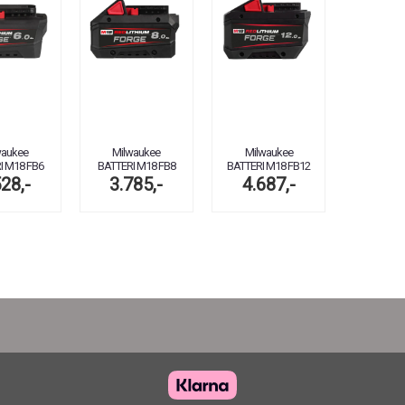
waukee
Milwaukee
Milwaukee
I M18 FB6
BATTERI M18 FB8
BATTERI M18 FB12
528,-
3.785,-
4.687,-