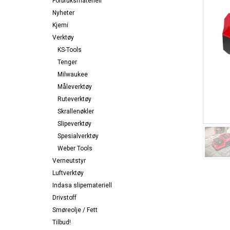
Forbruksmateriell
Nyheter
Kjemi
Verktøy
KS-Tools
Tenger
Milwaukee
Måleverktøy
Ruteverktøy
Skrallenøkler
Slipeverktøy
Spesialverktøy
Weber Tools
Verneutstyr
Luftverktøy
Indasa slipemateriell
Drivstoff
Smøreolje / Fett
Tilbud!