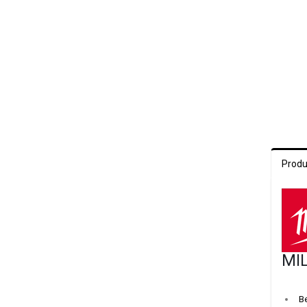
Produ
MI
B