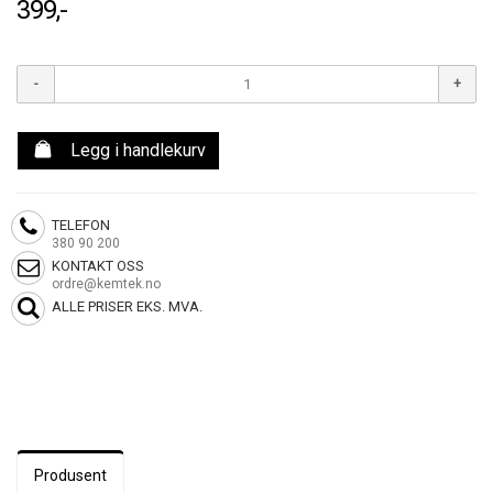
399,-
Legg i handlekurv
TELEFON
380 90 200
KONTAKT OSS
ordre@kemtek.no
ALLE PRISER EKS. MVA.
Produsent