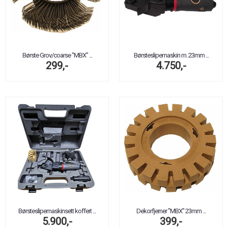
Børste Grov/coarse "MBX" ...
Børsteslipemaskin m. 23mm ...
299,-
4.750,-
Børsteslipemaskinsett koffert ...
Dekorfjerner "MBX" 23mm ...
5.900,-
399,-